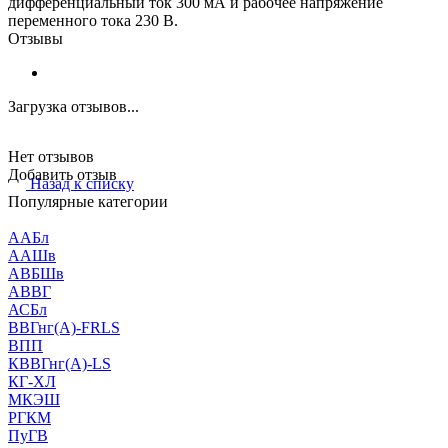
дифференциальный ток 300 мА и рабочее напряжение
переменного тока 230 В.
Отзывы
Загрузка отзывов...
Нет отзывов
Добавить отзыв
Назад к списку
Популярные категории
ААБл
ААШв
АВБШв
АВВГ
АСБл
ВВГнг(А)-FRLS
ВПП
КВВГнг(А)-LS
КГ-ХЛ
МКЭШ
РГКМ
ПуГВ