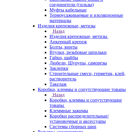
соединители (гильзы)
Муфты кабельные
Термоусаживаемые и изоляционные
материалы
Изделия крепежные, метизы
Назад
Изделия крепежные, метизы
Анкерный крепеж
Болты, винты
Втулки, резьбовые шпильки
Гайки, шайбы
Дюбели, Шурупы, саморезы
Заклепки
Строительные смеси, герметик, клей,
растворитель
Такелаж
Коробки, клеммы и сопутствующие товары
Назад
Коробки, клеммы и сопутствующие
товары
Клеммные зажимы
Коробки распределительные/
установочные и аксессуары
Системы сборных шин
Разъемы, соединители