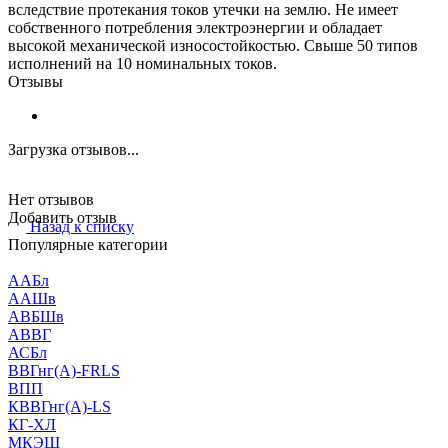
вследствие протекания токов утечки на землю. Не имеет
собственного потребления электроэнергии и обладает
высокой механической износостойкостью. Свыше 50 типов
исполнений на 10 номинальных токов.
Отзывы
Загрузка отзывов...
Нет отзывов
Добавить отзыв
Назад к списку
Популярные категории
ААБл
ААШв
АВБШв
АВВГ
АСБл
ВВГнг(А)-FRLS
ВПП
КВВГнг(А)-LS
КГ-ХЛ
МКЭШ