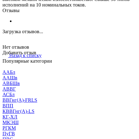
исполнений на 10 номинальных токов.
Отзывы
Загрузка отзывов...
Нет отзывов
Добавить отзыв
Назад к списку
Популярные категории
ААБл
ААШв
АВБШв
АВВГ
АСБл
ВВГнг(А)-FRLS
ВПП
КВВГнг(А)-LS
КГ-ХЛ
МКЭШ
РГКМ
ПуГВ