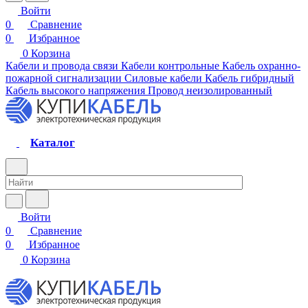
Войти
0
Сравнение
0
Избранное
0
Корзина
Кабели и провода связи
Кабели контрольные
Кабель охранно-
пожарной сигнализации
Силовые кабели
Кабель гибридный
Кабель высокого напряжения
Провод неизолированный
Каталог
Войти
0
Сравнение
0
Избранное
0
Корзина