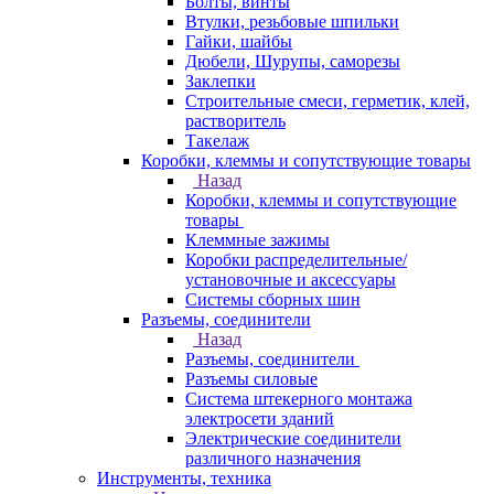
Болты, винты
Втулки, резьбовые шпильки
Гайки, шайбы
Дюбели, Шурупы, саморезы
Заклепки
Строительные смеси, герметик, клей,
растворитель
Такелаж
Коробки, клеммы и сопутствующие товары
Назад
Коробки, клеммы и сопутствующие
товары
Клеммные зажимы
Коробки распределительные/
установочные и аксессуары
Системы сборных шин
Разъемы, соединители
Назад
Разъемы, соединители
Разъемы силовые
Система штекерного монтажа
электросети зданий
Электрические соединители
различного назначения
Инструменты, техника