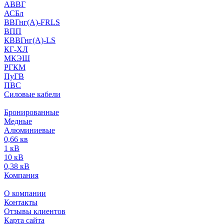
АВВГ
АСБл
ВВГнг(А)-FRLS
ВПП
КВВГнг(А)-LS
КГ-ХЛ
МКЭШ
РГКМ
ПуГВ
ПВС
Силовые кабели
Бронированные
Медные
Алюминиевые
0,66 кв
1 кВ
10 кВ
0,38 кВ
Компания
О компании
Контакты
Отзывы клиентов
Карта сайта