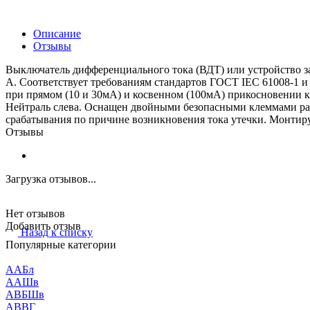
Описание
Отзывы
Выключатель дифференциального тока (ВДТ) или устройство защ
A. Соответствует требованиям стандартов ГОСТ IEC 61008-1 и
при прямом (10 и 30мА) и косвенном (100мА) прикосновении к
Нейтраль слева. Оснащен двойными безопасными клеммами ра
срабатывания по причине возникновения тока утечки. Монтир
Отзывы
Загрузка отзывов...
Нет отзывов
Добавить отзыв
Назад к списку
Популярные категории
ААБл
ААШв
АВБШв
АВВГ