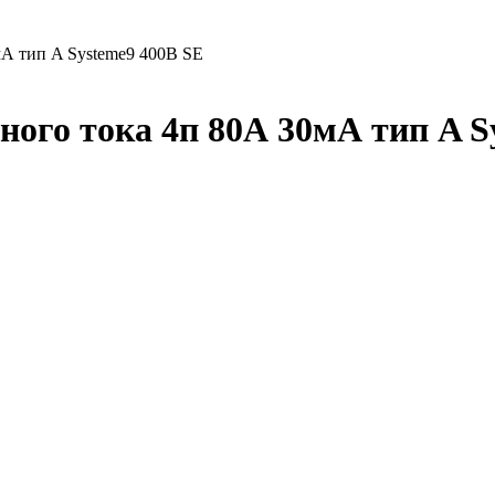
А тип A Systeme9 400В SE
го тока 4п 80А 30мА тип A S