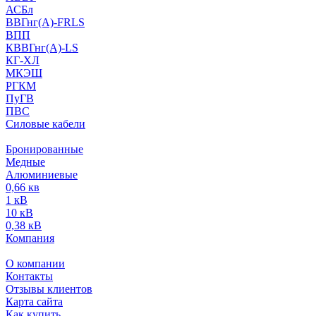
АСБл
ВВГнг(А)-FRLS
ВПП
КВВГнг(А)-LS
КГ-ХЛ
МКЭШ
РГКМ
ПуГВ
ПВС
Силовые кабели
Бронированные
Медные
Алюминиевые
0,66 кв
1 кВ
10 кВ
0,38 кВ
Компания
О компании
Контакты
Отзывы клиентов
Карта сайта
Как купить