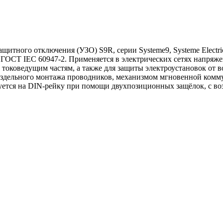
итного отключения (УЗО) S9R, серии Systeme9, Systeme Electri
 ГОСТ IEC 60947-2. Применяется в электрических сетях напряже
 токоведущим частям, а также для защиты электроустановок от 
здельного монтажа проводников, механизмом мгновенной комму
уется на DIN-рейку при помощи двухпозиционных защёлок, с в