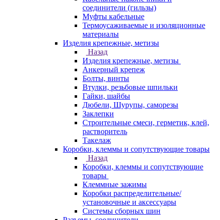
соединители (гильзы)
Муфты кабельные
Термоусаживаемые и изоляционные
материалы
Изделия крепежные, метизы
Назад
Изделия крепежные, метизы
Анкерный крепеж
Болты, винты
Втулки, резьбовые шпильки
Гайки, шайбы
Дюбели, Шурупы, саморезы
Заклепки
Строительные смеси, герметик, клей,
растворитель
Такелаж
Коробки, клеммы и сопутствующие товары
Назад
Коробки, клеммы и сопутствующие
товары
Клеммные зажимы
Коробки распределительные/
установочные и аксессуары
Системы сборных шин
Разъемы, соединители