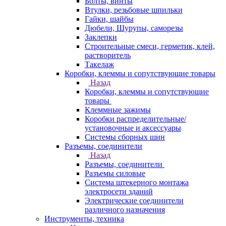
Болты, винты
Втулки, резьбовые шпильки
Гайки, шайбы
Дюбели, Шурупы, саморезы
Заклепки
Строительные смеси, герметик, клей,
растворитель
Такелаж
Коробки, клеммы и сопутствующие товары
Назад
Коробки, клеммы и сопутствующие
товары
Клеммные зажимы
Коробки распределительные/
установочные и аксессуары
Системы сборных шин
Разъемы, соединители
Назад
Разъемы, соединители
Разъемы силовые
Система штекерного монтажа
электросети зданий
Электрические соединители
различного назначения
Инструменты, техника