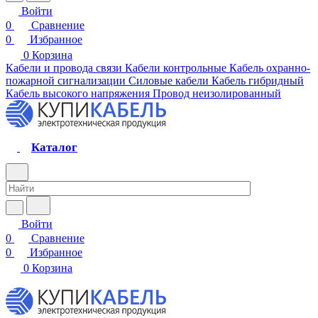
Войти
0
Сравнение
0
Избранное
0
Корзина
Кабели и провода связи
Кабели контрольные
Кабель охранно-
пожарной сигнализации
Силовые кабели
Кабель гибридный
Кабель высокого напряжения
Провод неизолированный
Каталог
Войти
0
Сравнение
0
Избранное
0
Корзина