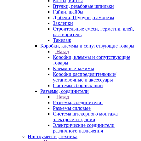
Болты, винты
Втулки, резьбовые шпильки
Гайки, шайбы
Дюбели, Шурупы, саморезы
Заклепки
Строительные смеси, герметик, клей,
растворитель
Такелаж
Коробки, клеммы и сопутствующие товары
Назад
Коробки, клеммы и сопутствующие
товары
Клеммные зажимы
Коробки распределительные/
установочные и аксессуары
Системы сборных шин
Разъемы, соединители
Назад
Разъемы, соединители
Разъемы силовые
Система штекерного монтажа
электросети зданий
Электрические соединители
различного назначения
Инструменты, техника