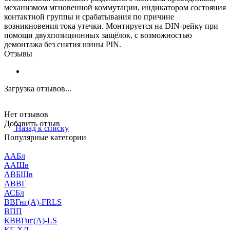
механизмом мгновенной коммутации, индикатором состояния
контактной группы и срабатывания по причине
возникновения тока утечки. Монтируется на DIN-рейку при
помощи двухпозиционных защёлок, с возможностью
демонтажа без снятия шины PIN.
Отзывы
Загрузка отзывов...
Нет отзывов
Добавить отзыв
Назад к списку
Популярные категории
ААБл
ААШв
АВБШв
АВВГ
АСБл
ВВГнг(А)-FRLS
ВПП
КВВГнг(А)-LS
КГ-ХЛ