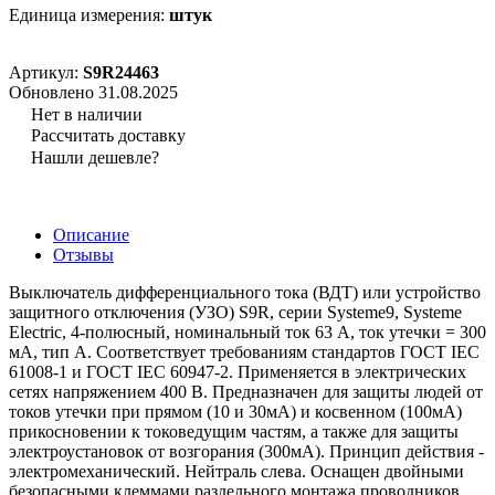
Единица измерения:
штук
Артикул:
S9R24463
Обновлено 31.08.2025
Нет в наличии
Рассчитать доставку
Нашли дешевле?
Описание
Отзывы
Выключатель дифференциального тока (ВДТ) или устройство
защитного отключения (УЗО) S9R, серии Systeme9, Systeme
Electric, 4-полюсный, номинальный ток 63 А, ток утечки = 300
мА, тип A. Соответствует требованиям стандартов ГОСТ IEC
61008-1 и ГОСТ IEC 60947-2. Применяется в электрических
сетях напряжением 400 В. Предназначен для защиты людей от
токов утечки при прямом (10 и 30мА) и косвенном (100мА)
прикосновении к токоведущим частям, а также для защиты
электроустановок от возгорания (300мА). Принцип действия -
электромеханический. Нейтраль слева. Оснащен двойными
безопасными клеммами раздельного монтажа проводников,