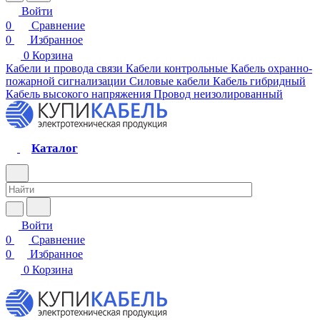
Войти
0
Сравнение
0
Избранное
0
Корзина
Кабели и провода связи
Кабели контрольные
Кабель охранно-
пожарной сигнализации
Силовые кабели
Кабель гибридный
Кабель высокого напряжения
Провод неизолированный
Каталог
Войти
0
Сравнение
0
Избранное
0
Корзина