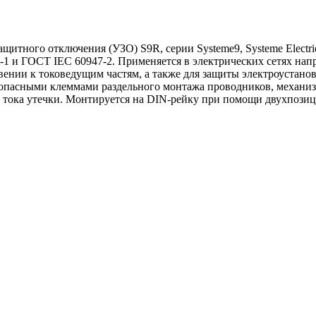
итного отключения (УЗО) S9R, серии Systeme9, Systeme Electri
-1 и ГОСТ IEC 60947-2. Применяется в электрических сетях нап
ении к токоведущим частям, а также для защиты электроустанов
зопасными клеммами раздельного монтажа проводников, механи
 тока утечки. Монтируется на DIN-рейку при помощи двухпози