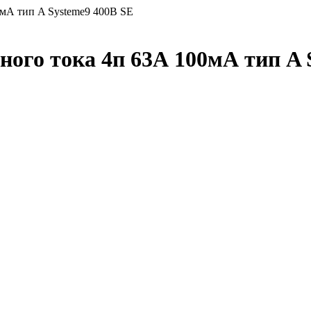
мА тип A Systeme9 400В SE
го тока 4п 63А 100мА тип A 