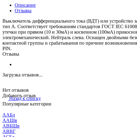
Описание
Отзывы
Выключатель дифференциального тока (ВДТ) или устройство защ
тип A. Соответствует требованиям стандартов ГОСТ IEC 61008
утечки при прямом (10 и 30мА) и косвенном (100мА) прикоснов
электромеханический. Нейтраль слева. Оснащен двойными бе
контактной группы и срабатывания по причине возникновения
PIN.
Отзывы
Загрузка отзывов...
Нет отзывов
Добавить отзыв
Назад к списку
Популярные категории
ААБл
ААШв
АВБШв
АВВГ
АСБл