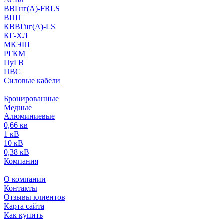
ВВГнг(А)-FRLS
ВПП
КВВГнг(А)-LS
КГ-ХЛ
МКЭШ
РГКМ
ПуГВ
ПВС
Силовые кабели
Бронированные
Медные
Алюминиевые
0,66 кв
1 кВ
10 кВ
0,38 кВ
Компания
О компании
Контакты
Отзывы клиентов
Карта сайта
Как купить