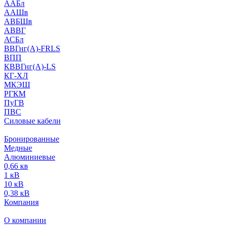
ААБл
ААШв
АВБШв
АВВГ
АСБл
ВВГнг(А)-FRLS
ВПП
КВВГнг(А)-LS
КГ-ХЛ
МКЭШ
РГКМ
ПуГВ
ПВС
Силовые кабели
Бронированные
Медные
Алюминиевые
0,66 кв
1 кВ
10 кВ
0,38 кВ
Компания
О компании