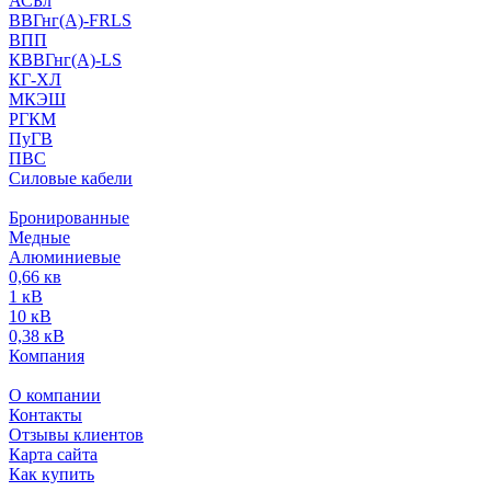
АСБл
ВВГнг(А)-FRLS
ВПП
КВВГнг(А)-LS
КГ-ХЛ
МКЭШ
РГКМ
ПуГВ
ПВС
Силовые кабели
Бронированные
Медные
Алюминиевые
0,66 кв
1 кВ
10 кВ
0,38 кВ
Компания
О компании
Контакты
Отзывы клиентов
Карта сайта
Как купить