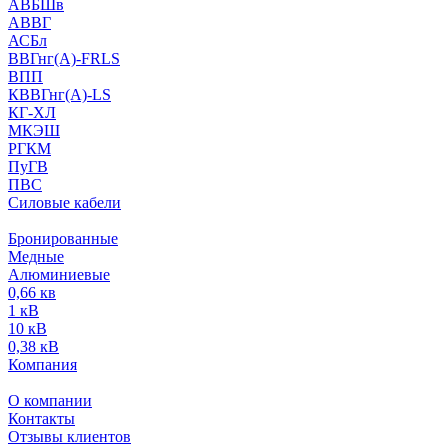
АВБШв
АВВГ
АСБл
ВВГнг(А)-FRLS
ВПП
КВВГнг(А)-LS
КГ-ХЛ
МКЭШ
РГКМ
ПуГВ
ПВС
Силовые кабели
Бронированные
Медные
Алюминиевые
0,66 кв
1 кВ
10 кВ
0,38 кВ
Компания
О компании
Контакты
Отзывы клиентов