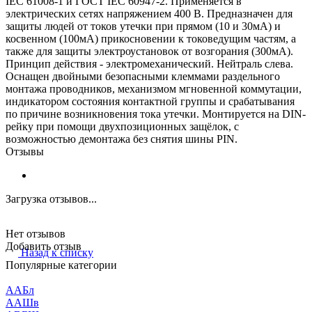
IEC 61008-1 и ГОСТ IEC 60947-2. Применяется в
электрических сетях напряжением 400 В. Предназначен для
защиты людей от токов утечки при прямом (10 и 30мА) и
косвенном (100мА) прикосновении к токоведущим частям, а
также для защиты электроустановок от возгорания (300мА).
Принцип действия - электромеханический. Нейтраль слева.
Оснащен двойными безопасными клеммами раздельного
монтажа проводников, механизмом мгновенной коммутации,
индикатором состояния контактной группы и срабатывания
по причине возникновения тока утечки. Монтируется на DIN-
рейку при помощи двухпозиционных защёлок, с
возможностью демонтажа без снятия шины PIN.
Отзывы
Загрузка отзывов...
Нет отзывов
Добавить отзыв
Назад к списку
Популярные категории
ААБл
ААШв