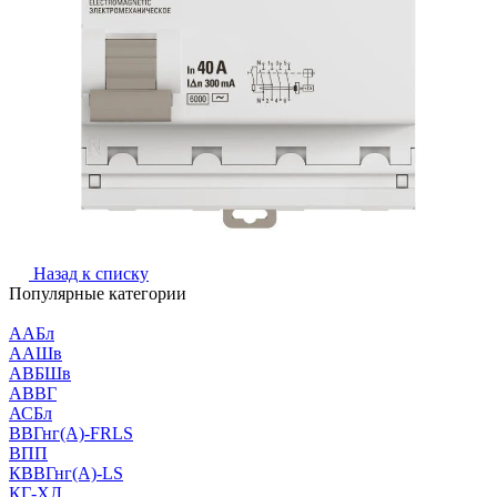
Назад к списку
Популярные категории
ААБл
ААШв
АВБШв
АВВГ
АСБл
ВВГнг(А)-FRLS
ВПП
КВВГнг(А)-LS
КГ-ХЛ