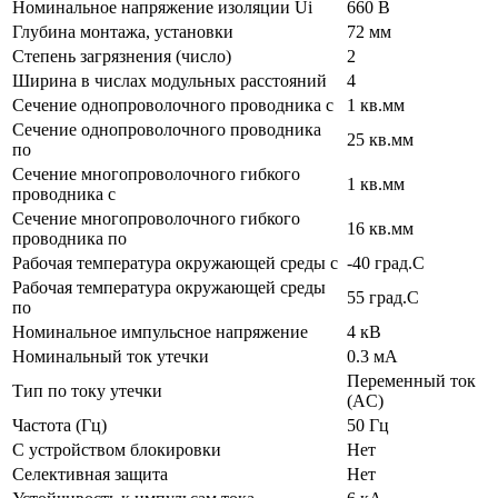
Номинальное напряжение изоляции Ui
660 В
Глубина монтажа, установки
72 мм
Степень загрязнения (число)
2
Ширина в числах модульных расстояний
4
Сечение однопроволочного проводника с
1 кв.мм
Сечение однопроволочного проводника
25 кв.мм
по
Сечение многопроволочного гибкого
1 кв.мм
проводника с
Сечение многопроволочного гибкого
16 кв.мм
проводника по
Рабочая температура окружающей среды с
-40 град.C
Рабочая температура окружающей среды
55 град.C
по
Номинальное импульсное напряжение
4 кВ
Номинальный ток утечки
0.3 мА
Переменный ток
Тип по току утечки
(AC)
Частота (Гц)
50 Гц
С устройством блокировки
Нет
Селективная защита
Нет