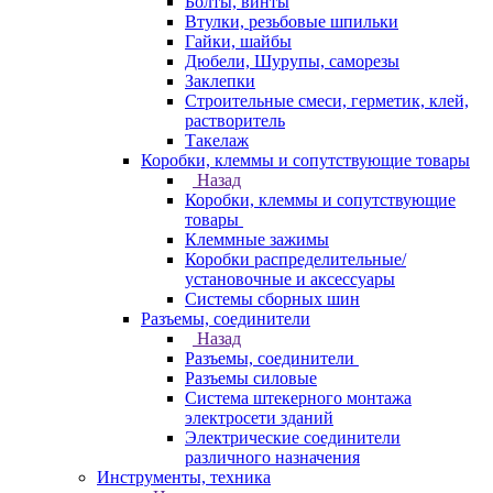
Болты, винты
Втулки, резьбовые шпильки
Гайки, шайбы
Дюбели, Шурупы, саморезы
Заклепки
Строительные смеси, герметик, клей,
растворитель
Такелаж
Коробки, клеммы и сопутствующие товары
Назад
Коробки, клеммы и сопутствующие
товары
Клеммные зажимы
Коробки распределительные/
установочные и аксессуары
Системы сборных шин
Разъемы, соединители
Назад
Разъемы, соединители
Разъемы силовые
Система штекерного монтажа
электросети зданий
Электрические соединители
различного назначения
Инструменты, техника