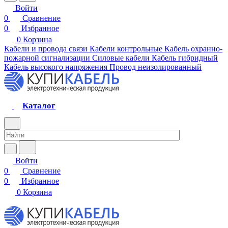
Войти
0
Сравнение
0
Избранное
0
Корзина
Кабели и провода связи
Кабели контрольные
Кабель охранно-
пожарной сигнализации
Силовые кабели
Кабель гибридный
Кабель высокого напряжения
Провод неизолированный
Каталог
Войти
0
Сравнение
0
Избранное
0
Корзина