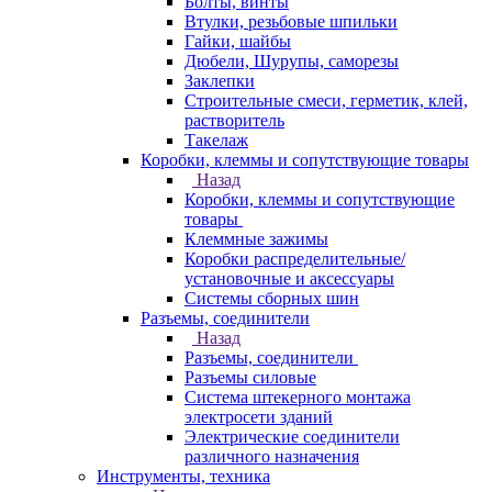
Болты, винты
Втулки, резьбовые шпильки
Гайки, шайбы
Дюбели, Шурупы, саморезы
Заклепки
Строительные смеси, герметик, клей,
растворитель
Такелаж
Коробки, клеммы и сопутствующие товары
Назад
Коробки, клеммы и сопутствующие
товары
Клеммные зажимы
Коробки распределительные/
установочные и аксессуары
Системы сборных шин
Разъемы, соединители
Назад
Разъемы, соединители
Разъемы силовые
Система штекерного монтажа
электросети зданий
Электрические соединители
различного назначения
Инструменты, техника