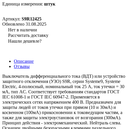
Единица измерения:
штук
Артикул:
S9R12425
Обновлено 31.08.2025
Нет в наличии
Рассчитать доставку
Нашли дешевле?
Описание
Отзывы
Выключатель дифференциального тока (ВДТ) или устройство
защитного отключения (УЗО) S9R, серии Systeme9, Systeme
Electric, 4-полюсный, номинальный ток 25 А, ток утечки = 30
мА, тип AC. Соответствует требованиям стандартов ГОСТ
IEC 61008-1 и ГОСТ IEC 60947-2. Применяется в
электрических сетях напряжением 400 В. Предназначен для
защиты людей от токов утечки при прямом (10 и 30мА) и
косвенном (100мА) прикосновении к токоведущим частям, а
также для защиты электроустановок от возгорания (300мА).
Принцип действия - электромеханический. Нейтраль слева.
Оснащен двойными безопасными клеммами раздельного