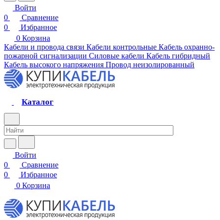
Войти
0
Сравнение
0
Избранное
0
Корзина
Кабели и провода связи
Кабели контрольные
Кабель охранно-
пожарной сигнализации
Силовые кабели
Кабель гибридный
Кабель высокого напряжения
Провод неизолированный
Каталог
Войти
0
Сравнение
0
Избранное
0
Корзина