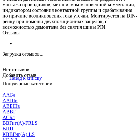
монтажа проводников, механизмом мгновенной коммутации,
индикатором состояния контактной группы и срабатывания
по причине возникновения тока утечки. Монтируется на DIN-
рейку при помощи двухпозиционных защёлок, с
возможностью демонтажа без снятия шины PIN.
Отзывы
Загрузка отзывов...
Нет отзывов
Добавить отзыв
Назад к списку
Популярные категории
ААБл
ААШв
АВБШв
АВВГ
АСБл
ВВГнг(А)-FRLS
ВПП
КВВГнг(А)-LS
КГ-ХЛ