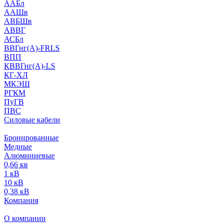
ААБл
ААШв
АВБШв
АВВГ
АСБл
ВВГнг(А)-FRLS
ВПП
КВВГнг(А)-LS
КГ-ХЛ
МКЭШ
РГКМ
ПуГВ
ПВС
Силовые кабели
Бронированные
Медные
Алюминиевые
0,66 кв
1 кВ
10 кВ
0,38 кВ
Компания
О компании