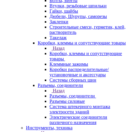
Болты, винты
Втулки, резьбовые шпильки
Гайки, шайбы
Дюбели, Шурупы, саморезы
Заклепки
Строительные смеси, герметик, клей,
растворитель
Такелаж
Коробки, клеммы и сопутствующие товары
Назад
Коробки, клеммы и сопутствующие
товары
Клеммные зажимы
Коробки распределительные/
установочные и аксессуары
Системы сборных шин
Разъемы, соединители
Назад
Разъемы, соединители
Разъемы силовые
Система штекерного монтажа
электросети зданий
Электрические соединители
различного назначения
Инструменты, техника