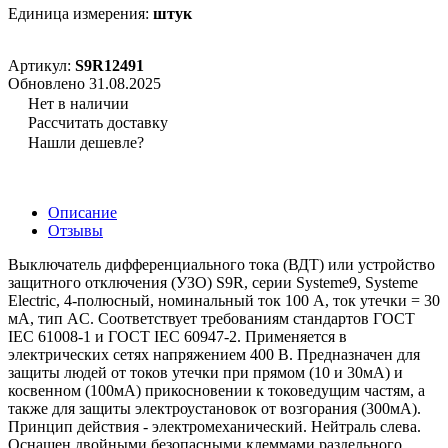
Единица измерения:
штук
Артикул:
S9R12491
Обновлено 31.08.2025
Нет в наличии
Рассчитать доставку
Нашли дешевле?
Описание
Отзывы
Выключатель дифференциального тока (ВДТ) или устройство
защитного отключения (УЗО) S9R, серии Systeme9, Systeme
Electric, 4-полюсный, номинальный ток 100 А, ток утечки = 30
мА, тип AC. Соответствует требованиям стандартов ГОСТ
IEC 61008-1 и ГОСТ IEC 60947-2. Применяется в
электрических сетях напряжением 400 В. Предназначен для
защиты людей от токов утечки при прямом (10 и 30мА) и
косвенном (100мА) прикосновении к токоведущим частям, а
также для защиты электроустановок от возгорания (300мА).
Принцип действия - электромеханический. Нейтраль слева.
Оснащен двойными безопасными клеммами раздельного