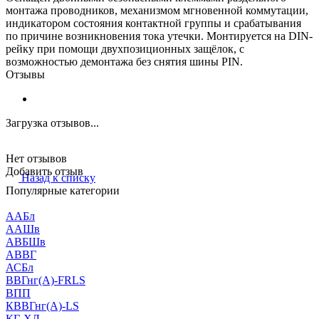
монтажа проводников, механизмом мгновенной коммутации,
индикатором состояния контактной группы и срабатывания
по причине возникновения тока утечки. Монтируется на DIN-
рейку при помощи двухпозиционных защёлок, с
возможностью демонтажа без снятия шины PIN.
Отзывы
Загрузка отзывов...
Нет отзывов
Добавить отзыв
Назад к списку
Популярные категории
ААБл
ААШв
АВБШв
АВВГ
АСБл
ВВГнг(А)-FRLS
ВПП
КВВГнг(А)-LS
КГ-ХЛ