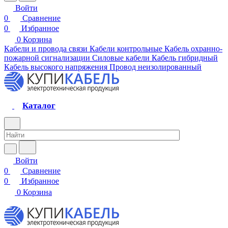
Войти
0
Сравнение
0
Избранное
0
Корзина
Кабели и провода связи
Кабели контрольные
Кабель охранно-
пожарной сигнализации
Силовые кабели
Кабель гибридный
Кабель высокого напряжения
Провод неизолированный
Каталог
Войти
0
Сравнение
0
Избранное
0
Корзина