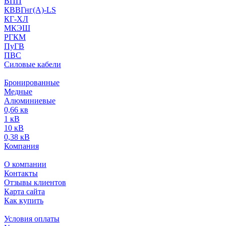
ВПП
КВВГнг(А)-LS
КГ-ХЛ
МКЭШ
РГКМ
ПуГВ
ПВС
Силовые кабели
Бронированные
Медные
Алюминиевые
0,66 кв
1 кВ
10 кВ
0,38 кВ
Компания
О компании
Контакты
Отзывы клиентов
Карта сайта
Как купить
Условия оплаты