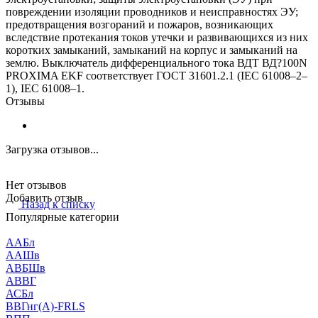
повреждении изоляции проводников и неисправностях ЭУ;
предотвращения возгораний и пожаров, возникающих
вследствие протекания токов утечки и развивающихся из них
коротких замыканий, замыканий на корпус и замыканий на
землю. Выключатель дифференциального тока ВДТ ВД?100N
PROXIMA EKF соответствует ГОСТ 31601.2.1 (IEC 61008–2–
1), IEC 61008–1.
Отзывы
Загрузка отзывов...
Нет отзывов
Добавить отзыв
Назад к списку
Популярные категории
ААБл
ААШв
АВБШв
АВВГ
АСБл
ВВГнг(А)-FRLS