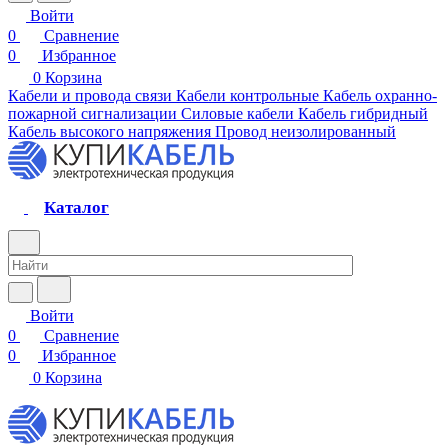
Войти
0
Сравнение
0
Избранное
0
Корзина
Кабели и провода связи
Кабели контрольные
Кабель охранно-
пожарной сигнализации
Силовые кабели
Кабель гибридный
Кабель высокого напряжения
Провод неизолированный
Каталог
Войти
0
Сравнение
0
Избранное
0
Корзина