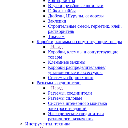
Болты, винты
Втулки, резьбовые шпильки
Гайки, шайбы
Дюбели, Шурупы, саморезы
Заклепки
Строительные смеси, герметик, клей,
растворитель
Такелаж
Коробки, клеммы и сопутствующие товары
Назад
Коробки, клеммы и сопутствующие
товары
Клеммные зажимы
Коробки распределительные/
установочные и аксессуары
Системы сборных шин
Разъемы, соединители
Назад
Разъемы, соединители
Разъемы силовые
Система штекерного монтажа
электросети зданий
Электрические соединители
различного назначения
Инструменты, техника