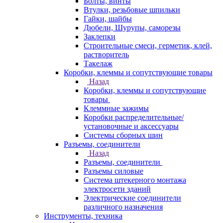
Болты, винты
Втулки, резьбовые шпильки
Гайки, шайбы
Дюбели, Шурупы, саморезы
Заклепки
Строительные смеси, герметик, клей,
растворитель
Такелаж
Коробки, клеммы и сопутствующие товары
Назад
Коробки, клеммы и сопутствующие
товары
Клеммные зажимы
Коробки распределительные/
установочные и аксессуары
Системы сборных шин
Разъемы, соединители
Назад
Разъемы, соединители
Разъемы силовые
Система штекерного монтажа
электросети зданий
Электрические соединители
различного назначения
Инструменты, техника