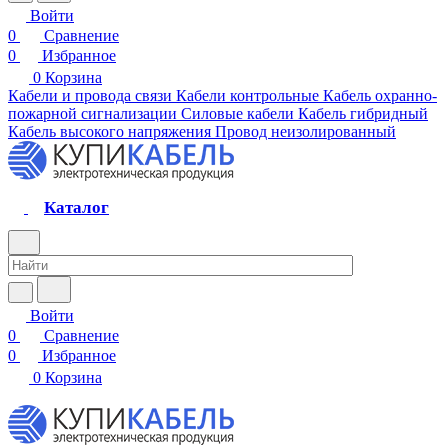
Войти
0
Сравнение
0
Избранное
0
Корзина
Кабели и провода связи
Кабели контрольные
Кабель охранно-
пожарной сигнализации
Силовые кабели
Кабель гибридный
Кабель высокого напряжения
Провод неизолированный
Каталог
Войти
0
Сравнение
0
Избранное
0
Корзина