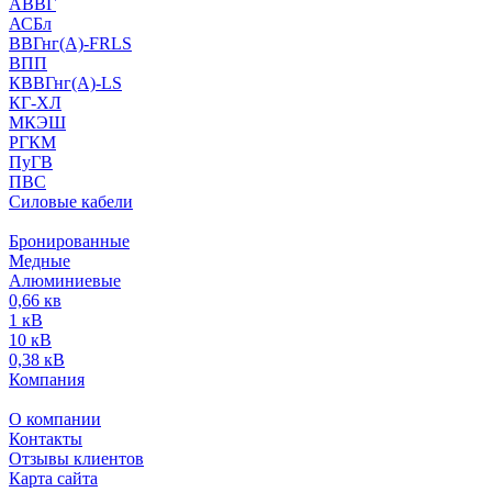
АВВГ
АСБл
ВВГнг(А)-FRLS
ВПП
КВВГнг(А)-LS
КГ-ХЛ
МКЭШ
РГКМ
ПуГВ
ПВС
Силовые кабели
Бронированные
Медные
Алюминиевые
0,66 кв
1 кВ
10 кВ
0,38 кВ
Компания
О компании
Контакты
Отзывы клиентов
Карта сайта