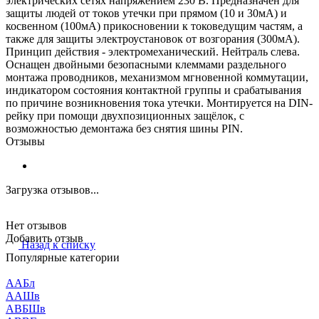
электрических сетях напряжением 230 В. Предназначен для
защиты людей от токов утечки при прямом (10 и 30мА) и
косвенном (100мА) прикосновении к токоведущим частям, а
также для защиты электроустановок от возгорания (300мА).
Принцип действия - электромеханический. Нейтраль слева.
Оснащен двойными безопасными клеммами раздельного
монтажа проводников, механизмом мгновенной коммутации,
индикатором состояния контактной группы и срабатывания
по причине возникновения тока утечки. Монтируется на DIN-
рейку при помощи двухпозиционных защёлок, с
возможностью демонтажа без снятия шины PIN.
Отзывы
Загрузка отзывов...
Нет отзывов
Добавить отзыв
Назад к списку
Популярные категории
ААБл
ААШв
АВБШв