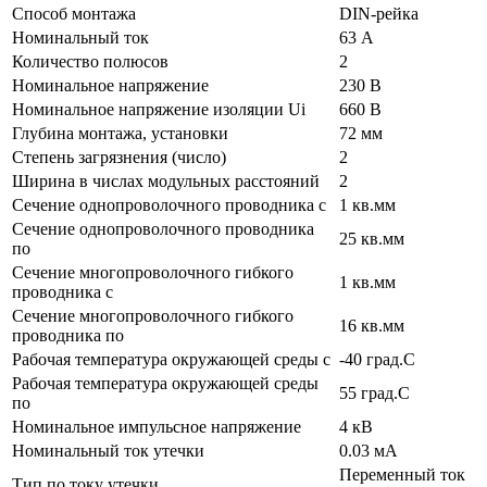
Способ монтажа
DIN-рейка
Номинальный ток
63 А
Количество полюсов
2
Номинальное напряжение
230 В
Номинальное напряжение изоляции Ui
660 В
Глубина монтажа, установки
72 мм
Степень загрязнения (число)
2
Ширина в числах модульных расстояний
2
Сечение однопроволочного проводника с
1 кв.мм
Сечение однопроволочного проводника
25 кв.мм
по
Сечение многопроволочного гибкого
1 кв.мм
проводника с
Сечение многопроволочного гибкого
16 кв.мм
проводника по
Рабочая температура окружающей среды с
-40 град.C
Рабочая температура окружающей среды
55 град.C
по
Номинальное импульсное напряжение
4 кВ
Номинальный ток утечки
0.03 мА
Переменный ток
Тип по току утечки