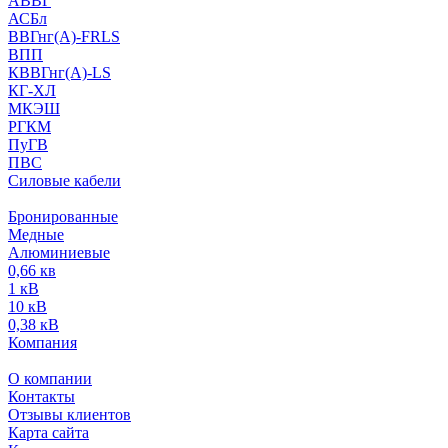
АВВГ
АСБл
ВВГнг(А)-FRLS
ВПП
КВВГнг(А)-LS
КГ-ХЛ
МКЭШ
РГКМ
ПуГВ
ПВС
Силовые кабели
Бронированные
Медные
Алюминиевые
0,66 кв
1 кВ
10 кВ
0,38 кВ
Компания
О компании
Контакты
Отзывы клиентов
Карта сайта