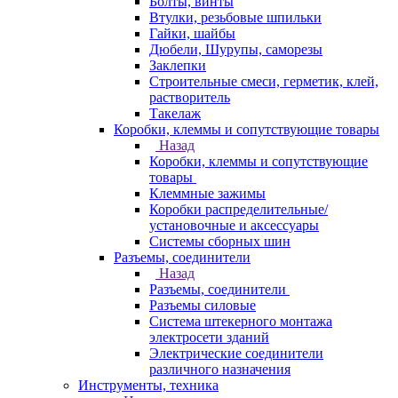
Болты, винты
Втулки, резьбовые шпильки
Гайки, шайбы
Дюбели, Шурупы, саморезы
Заклепки
Строительные смеси, герметик, клей,
растворитель
Такелаж
Коробки, клеммы и сопутствующие товары
Назад
Коробки, клеммы и сопутствующие
товары
Клеммные зажимы
Коробки распределительные/
установочные и аксессуары
Системы сборных шин
Разъемы, соединители
Назад
Разъемы, соединители
Разъемы силовые
Система штекерного монтажа
электросети зданий
Электрические соединители
различного назначения
Инструменты, техника