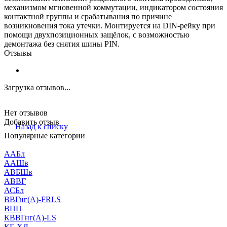
механизмом мгновенной коммутации, индикатором состояния
контактной группы и срабатывания по причине
возникновения тока утечки. Монтируется на DIN-рейку при
помощи двухпозиционных защёлок, с возможностью
демонтажа без снятия шины PIN.
Отзывы
Загрузка отзывов...
Нет отзывов
Добавить отзыв
Назад к списку
Популярные категории
ААБл
ААШв
АВБШв
АВВГ
АСБл
ВВГнг(А)-FRLS
ВПП
КВВГнг(А)-LS
КГ-ХЛ