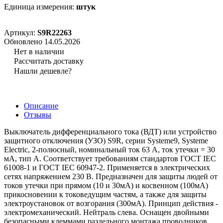
Единица измерения:
штук
Артикул:
S9R22263
Обновлено 14.05.2026
Нет в наличии
Рассчитать доставку
Нашли дешевле?
Описание
Отзывы
Выключатель дифференциального тока (ВДТ) или устройство
защитного отключения (УЗО) S9R, серии Systeme9, Systeme
Electric, 2-полюсный, номинальный ток 63 А, ток утечки = 30
мА, тип A. Соответствует требованиям стандартов ГОСТ IEC
61008-1 и ГОСТ IEC 60947-2. Применяется в электрических
сетях напряжением 230 В. Предназначен для защиты людей от
токов утечки при прямом (10 и 30мА) и косвенном (100мА)
прикосновении к токоведущим частям, а также для защиты
электроустановок от возгорания (300мА). Принцип действия -
электромеханический. Нейтраль слева. Оснащен двойными
безопасными клеммами раздельного монтажа проводников,