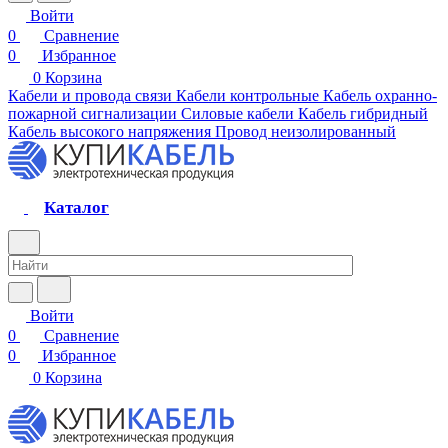
Войти
0
Сравнение
0
Избранное
0
Корзина
Кабели и провода связи
Кабели контрольные
Кабель охранно-
пожарной сигнализации
Силовые кабели
Кабель гибридный
Кабель высокого напряжения
Провод неизолированный
Каталог
Войти
0
Сравнение
0
Избранное
0
Корзина