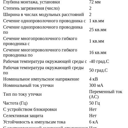
Глубина монтажа, установки
72 мм
Степень загрязнения (число)
2
Ширина в числах модульных расстояний
2
Сечение однопроволочного проводника с
1 кв.мм
Сечение однопроволочного проводника
25 кв.мм
по
Сечение многопроволочного гибкого
1 кв.мм
проводника с
Сечение многопроволочного гибкого
16 кв.мм
проводника по
Рабочая температура окружающей среды с
-40 град.C
Рабочая температура окружающей среды
50 град.C
по
Номинальное импульсное напряжение
4 кВ
Номинальный ток утечки
300 мА
Переменный ток
Тип по току утечки
(AC)
Частота (Гц)
50 Гц
С устройством блокировки
Нет
Селективная защита
Нет
Устойчивость к импульсам тока
6 кА