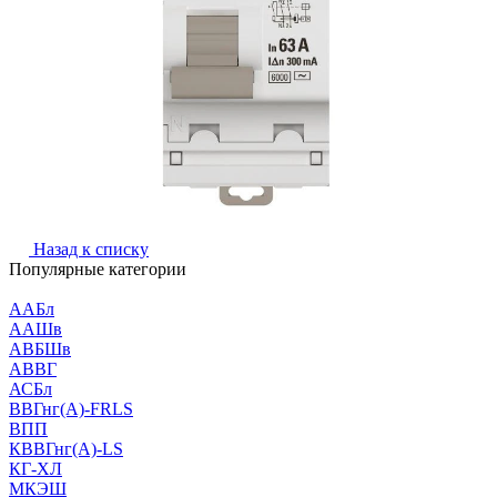
Назад к списку
Популярные категории
ААБл
ААШв
АВБШв
АВВГ
АСБл
ВВГнг(А)-FRLS
ВПП
КВВГнг(А)-LS
КГ-ХЛ
МКЭШ