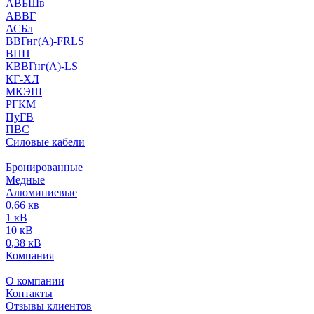
АВБШв
АВВГ
АСБл
ВВГнг(А)-FRLS
ВПП
КВВГнг(А)-LS
КГ-ХЛ
МКЭШ
РГКМ
ПуГВ
ПВС
Силовые кабели
Бронированные
Медные
Алюминиевые
0,66 кв
1 кВ
10 кВ
0,38 кВ
Компания
О компании
Контакты
Отзывы клиентов