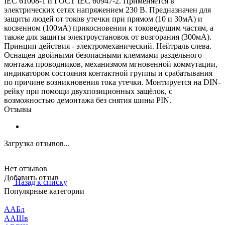
IEC 61008-1 и ГОСТ IEC 60947-2. Применяется в
электрических сетях напряжением 230 В. Предназначен для
защиты людей от токов утечки при прямом (10 и 30мА) и
косвенном (100мА) прикосновении к токоведущим частям, а
также для защиты электроустановок от возгорания (300мА).
Принцип действия - электромеханический. Нейтраль слева.
Оснащен двойными безопасными клеммами раздельного
монтажа проводников, механизмом мгновенной коммутации,
индикатором состояния контактной группы и срабатывания
по причине возникновения тока утечки. Монтируется на DIN-
рейку при помощи двухпозиционных защёлок, с
возможностью демонтажа без снятия шины PIN.
Отзывы
Загрузка отзывов...
Нет отзывов
Добавить отзыв
Назад к списку
Популярные категории
ААБл
ААШв