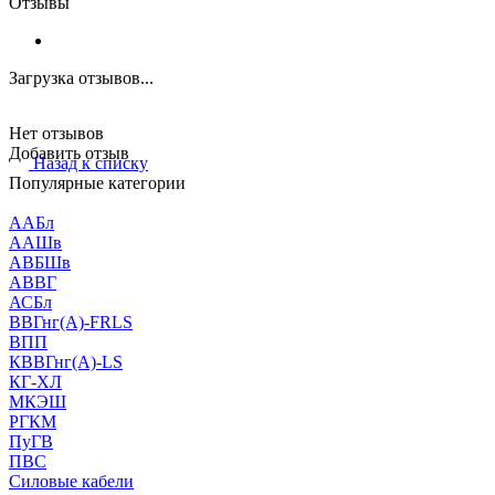
Отзывы
Загрузка отзывов...
Нет отзывов
Добавить отзыв
Назад к списку
Популярные категории
ААБл
ААШв
АВБШв
АВВГ
АСБл
ВВГнг(А)-FRLS
ВПП
КВВГнг(А)-LS
КГ-ХЛ
МКЭШ
РГКМ
ПуГВ
ПВС
Силовые кабели