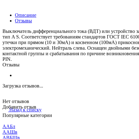
Описание
Отзывы
Выключатель дифференциального тока (ВДТ) или устройство защ
тип A S. Соответствует требованиям стандартов ГОСТ IEC 610
утечки при прямом (10 и 30мА) и косвенном (100мА) прикоснов
электромеханический. Нейтраль слева. Оснащен двойными бе
контактной группы и срабатывания по причине возникновения
PIN.
Отзывы
Загрузка отзывов...
Нет отзывов
Добавить отзыв
Назад к списку
Популярные категории
ААБл
ААШв
АВБШв