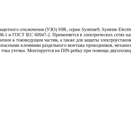
итного отключения (УЗО) S9R, серии Systeme9, Systeme Electri
08-1 и ГОСТ IEC 60947-2. Применяется в электрических сетях н
ении к токоведущим частям, а также для защиты электроустанов
зопасными клеммами раздельного монтажа проводников, механи
 тока утечки. Монтируется на DIN-рейку при помощи двухпози