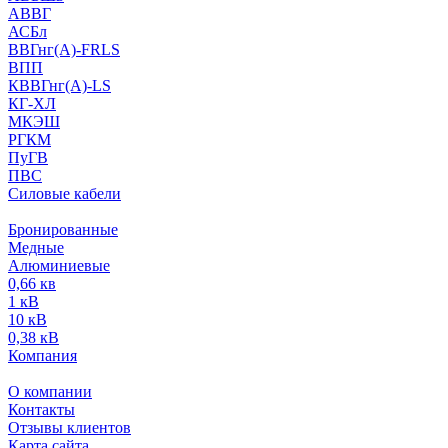
АВВГ
АСБл
ВВГнг(А)-FRLS
ВПП
КВВГнг(А)-LS
КГ-ХЛ
МКЭШ
РГКМ
ПуГВ
ПВС
Силовые кабели
Бронированные
Медные
Алюминиевые
0,66 кв
1 кВ
10 кВ
0,38 кВ
Компания
О компании
Контакты
Отзывы клиентов
Карта сайта