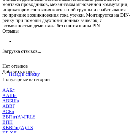
монтажа проводников, механизмом мгновенной коммутации,
индикатором состояния контактной группы и срабатывания
по причине возникновения тока утечки. Монтируется на DIN-
рейку при помощи двухпозиционных защёлок, с
возможностью демонтажа без снятия шины PIN.
Отзывы
Загрузка отзывов...
Нет отзывов
Добавить отзыв
Назад к списку
Популярные категории
ААБл
ААШв
АВБШв
АВВГ
АСБл
ВВГнг(А)-FRLS
ВПП
КВВГнг(А)-LS
КГ-ХЛ