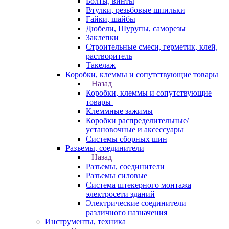
Болты, винты
Втулки, резьбовые шпильки
Гайки, шайбы
Дюбели, Шурупы, саморезы
Заклепки
Строительные смеси, герметик, клей,
растворитель
Такелаж
Коробки, клеммы и сопутствующие товары
Назад
Коробки, клеммы и сопутствующие
товары
Клеммные зажимы
Коробки распределительные/
установочные и аксессуары
Системы сборных шин
Разъемы, соединители
Назад
Разъемы, соединители
Разъемы силовые
Система штекерного монтажа
электросети зданий
Электрические соединители
различного назначения
Инструменты, техника