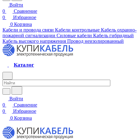
Войти
0
Сравнение
0
Избранное
0
Корзина
Кабели и провода связи
Кабели контрольные
Кабель охранно-
пожарной сигнализации
Силовые кабели
Кабель гибридный
Кабель высокого напряжения
Провод неизолированный
Каталог
Войти
0
Сравнение
0
Избранное
0
Корзина