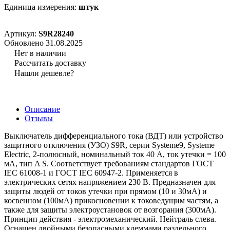
Единица измерения:
штук
Артикул:
S9R28240
Обновлено 31.08.2025
Нет в наличии
Рассчитать доставку
Нашли дешевле?
Описание
Отзывы
Выключатель дифференциального тока (ВДТ) или устройство
защитного отключения (УЗО) S9R, серии Systeme9, Systeme
Electric, 2-полюсный, номинальный ток 40 А, ток утечки = 100
мА, тип A S. Соответствует требованиям стандартов ГОСТ
IEC 61008-1 и ГОСТ IEC 60947-2. Применяется в
электрических сетях напряжением 230 В. Предназначен для
защиты людей от токов утечки при прямом (10 и 30мА) и
косвенном (100мА) прикосновении к токоведущим частям, а
также для защиты электроустановок от возгорания (300мА).
Принцип действия - электромеханический. Нейтраль слева.
Оснащен двойными безопасными клеммами раздельного