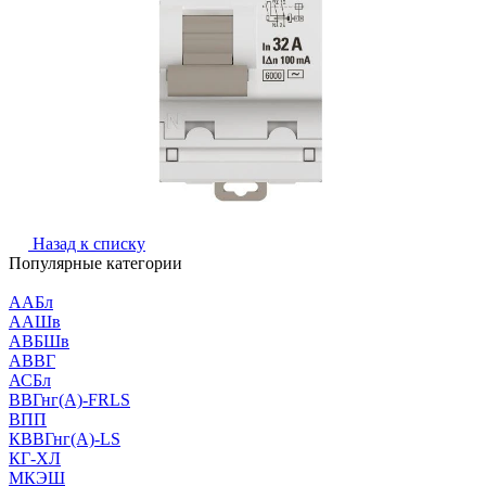
Назад к списку
Популярные категории
ААБл
ААШв
АВБШв
АВВГ
АСБл
ВВГнг(А)-FRLS
ВПП
КВВГнг(А)-LS
КГ-ХЛ
МКЭШ