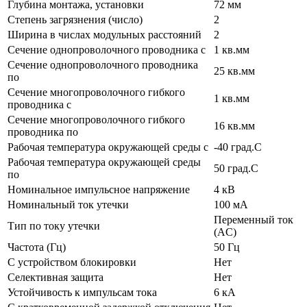
Глубина монтажа, установки
72 мм
Степень загрязнения (число)
2
Ширина в числах модульных расстояний
2
Сечение однопроволочного проводника с
1 кв.мм
Сечение однопроволочного проводника
25 кв.мм
по
Сечение многопроволочного гибкого
1 кв.мм
проводника с
Сечение многопроволочного гибкого
16 кв.мм
проводника по
Рабочая температура окружающей среды с
-40 град.C
Рабочая температура окружающей среды
50 град.C
по
Номинальное импульсное напряжение
4 кВ
Номинальный ток утечки
100 мА
Переменный ток
Тип по току утечки
(AC)
Частота (Гц)
50 Гц
С устройством блокировки
Нет
Селективная защита
Нет
Устойчивость к импульсам тока
6 кА