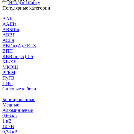
Назад к списку
Популярные категории
ААБл
ААШв
АВБШв
АВВГ
АСБл
ВВГнг(А)-FRLS
ВПП
КВВГнг(А)-LS
КГ-ХЛ
МКЭШ
РГКМ
ПуГВ
ПВС
Силовые кабели
Бронированные
Медные
Алюминиевые
0,66 кв
1 кВ
10 кВ
0,38 кВ