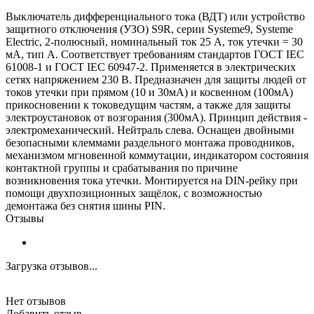
Выключатель дифференциального тока (ВДТ) или устройство
защитного отключения (УЗО) S9R, серии Systeme9, Systeme
Electric, 2-полюсный, номинальный ток 25 А, ток утечки = 30
мА, тип A. Соответствует требованиям стандартов ГОСТ IEC
61008-1 и ГОСТ IEC 60947-2. Применяется в электрических
сетях напряжением 230 В. Предназначен для защиты людей от
токов утечки при прямом (10 и 30мА) и косвенном (100мА)
прикосновении к токоведущим частям, а также для защиты
электроустановок от возгорания (300мА). Принцип действия -
электромеханический. Нейтраль слева. Оснащен двойными
безопасными клеммами раздельного монтажа проводников,
механизмом мгновенной коммутации, индикатором состояния
контактной группы и срабатывания по причине
возникновения тока утечки. Монтируется на DIN-рейку при
помощи двухпозиционных защёлок, с возможностью
демонтажа без снятия шины PIN.
Отзывы
Загрузка отзывов...
Нет отзывов
Добавить отзыв