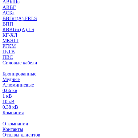
АВБШв
АВВГ
АСБл
ВВГнг(А)-FRLS
ВПП
КВВГнг(А)-LS
КГ-ХЛ
МКЭШ
РГКМ
ПуГВ
ПВС
Силовые кабели
Бронированные
Медные
Алюминиевые
0,66 кв
1 кВ
10 кВ
0,38 кВ
Компания
О компании
Контакты
Отзывы клиентов