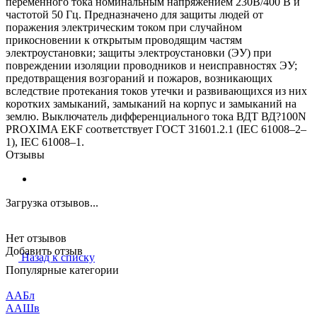
переменного тока номинальным напряжением 230В/400 В и
частотой 50 Гц. Предназначено для защиты людей от
поражения электрическим током при случайном
прикосновении к открытым проводящим частям
электроустановки; защиты электроустановки (ЭУ) при
повреждении изоляции проводников и неисправностях ЭУ;
предотвращения возгораний и пожаров, возникающих
вследствие протекания токов утечки и развивающихся из них
коротких замыканий, замыканий на корпус и замыканий на
землю. Выключатель дифференциального тока ВДТ ВД?100N
PROXIMA EKF соответствует ГОСТ 31601.2.1 (IEC 61008–2–
1), IEC 61008–1.
Отзывы
Загрузка отзывов...
Нет отзывов
Добавить отзыв
Назад к списку
Популярные категории
ААБл
ААШв