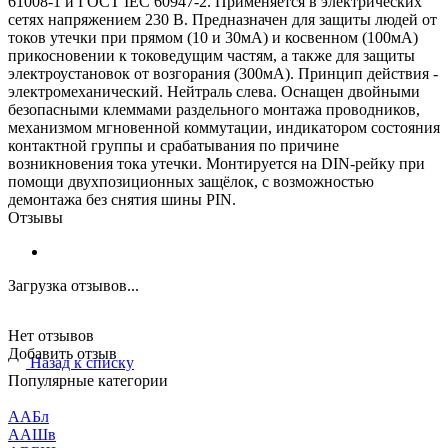
61008-1 и ГОСТ IEC 60947-2. Применяется в электрических
сетях напряжением 230 В. Предназначен для защиты людей от
токов утечки при прямом (10 и 30мА) и косвенном (100мА)
прикосновении к токоведущим частям, а также для защиты
электроустановок от возгорания (300мА). Принцип действия -
электромеханический. Нейтраль слева. Оснащен двойными
безопасными клеммами раздельного монтажа проводников,
механизмом мгновенной коммутации, индикатором состояния
контактной группы и срабатывания по причине
возникновения тока утечки. Монтируется на DIN-рейку при
помощи двухпозиционных защёлок, с возможностью
демонтажа без снятия шины PIN.
Отзывы
Загрузка отзывов...
Нет отзывов
Добавить отзыв
Назад к списку
Популярные категории
ААБл
ААШв