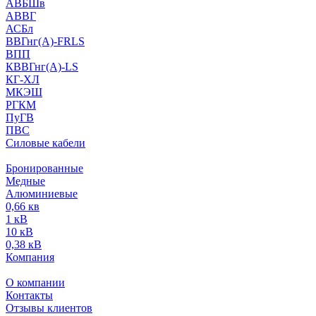
АВБШв
АВВГ
АСБл
ВВГнг(А)-FRLS
ВПП
КВВГнг(А)-LS
КГ-ХЛ
МКЭШ
РГКМ
ПуГВ
ПВС
Силовые кабели
Бронированные
Медные
Алюминиевые
0,66 кв
1 кВ
10 кВ
0,38 кВ
Компания
О компании
Контакты
Отзывы клиентов