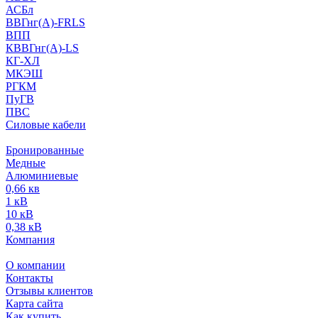
АСБл
ВВГнг(А)-FRLS
ВПП
КВВГнг(А)-LS
КГ-ХЛ
МКЭШ
РГКМ
ПуГВ
ПВС
Силовые кабели
Бронированные
Медные
Алюминиевые
0,66 кв
1 кВ
10 кВ
0,38 кВ
Компания
О компании
Контакты
Отзывы клиентов
Карта сайта
Как купить