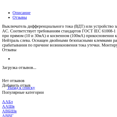
Описание
Отзывы
Выключатель дифференциального тока (ВДТ) или устройство защ
AC. Соответствует требованиям стандартов ГОСТ IEC 61008-1 
при прямом (10 и 30мА) и косвенном (100мА) прикосновении к
Нейтраль слева. Оснащен двойными безопасными клеммами ра
срабатывания по причине возникновения тока утечки. Монтир
Отзывы
Загрузка отзывов...
Нет отзывов
Добавить отзыв
Назад к списку
Популярные категории
ААБл
ААШв
АВБШв
АВВГ