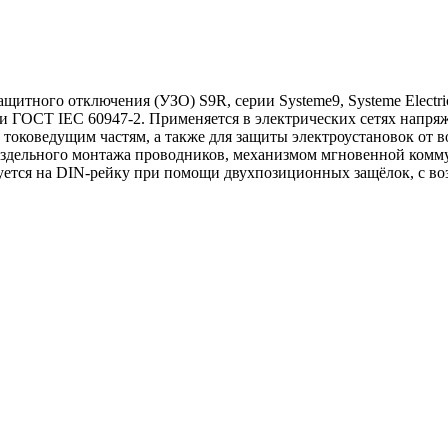
итного отключения (УЗО) S9R, серии Systeme9, Systeme Electri
и ГОСТ IEC 60947-2. Применяется в электрических сетях напряж
 токоведущим частям, а также для защиты электроустановок от 
здельного монтажа проводников, механизмом мгновенной комму
уется на DIN-рейку при помощи двухпозиционных защёлок, с в