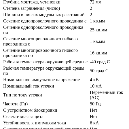
Глубина монтажа, установки
72 мм
Степень загрязнения (число)
2
Ширина в числах модульных расстояний
2
Сечение однопроволочного проводника с
1 кв.мм
Сечение однопроволочного проводника
25 кв.мм
по
Сечение многопроволочного гибкого
1 кв.мм
проводника с
Сечение многопроволочного гибкого
16 кв.мм
проводника по
Рабочая температура окружающей среды с
-40 град.C
Рабочая температура окружающей среды
50 град.C
по
Номинальное импульсное напряжение
4 кВ
Номинальный ток утечки
10 мА
Переменный ток
Тип по току утечки
(AC)
Частота (Гц)
50 Гц
С устройством блокировки
Нет
Селективная защита
Нет
Устойчивость к импульсам тока
6 кА