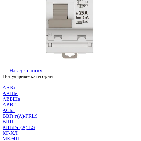
Назад к списку
Популярные категории
ААБл
ААШв
АВБШв
АВВГ
АСБл
ВВГнг(А)-FRLS
ВПП
КВВГнг(А)-LS
КГ-ХЛ
МКЭШ