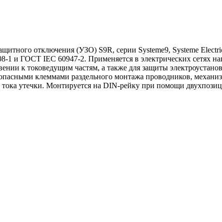
итного отключения (УЗО) S9R, серии Systeme9, Systeme Electri
8-1 и ГОСТ IEC 60947-2. Применяется в электрических сетях на
ении к токоведущим частям, а также для защиты электроустанов
зопасными клеммами раздельного монтажа проводников, механи
 тока утечки. Монтируется на DIN-рейку при помощи двухпози