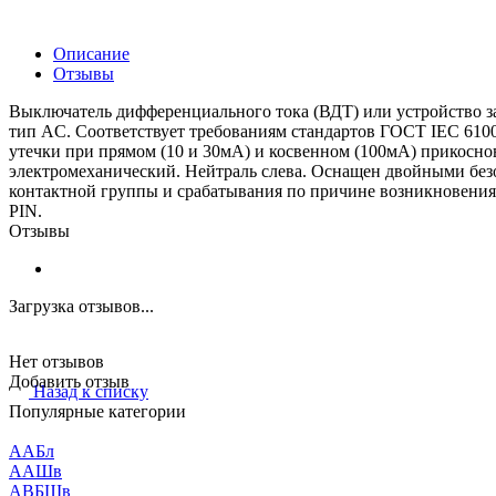
Описание
Отзывы
Выключатель дифференциального тока (ВДТ) или устройство защ
тип AC. Соответствует требованиям стандартов ГОСТ IEC 6100
утечки при прямом (10 и 30мА) и косвенном (100мА) прикоснов
электромеханический. Нейтраль слева. Оснащен двойными бе
контактной группы и срабатывания по причине возникновения
PIN.
Отзывы
Загрузка отзывов...
Нет отзывов
Добавить отзыв
Назад к списку
Популярные категории
ААБл
ААШв
АВБШв