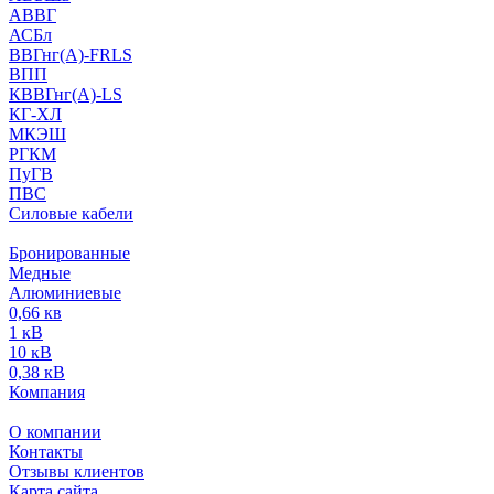
АВВГ
АСБл
ВВГнг(А)-FRLS
ВПП
КВВГнг(А)-LS
КГ-ХЛ
МКЭШ
РГКМ
ПуГВ
ПВС
Силовые кабели
Бронированные
Медные
Алюминиевые
0,66 кв
1 кВ
10 кВ
0,38 кВ
Компания
О компании
Контакты
Отзывы клиентов
Карта сайта