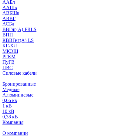
ААБл
ААШв
АВБШв
АВВГ
АСБл
ВВГнг(А)-FRLS
ВПП
КВВГнг(А)-LS
КГ-ХЛ
МКЭШ
РГКМ
ПуГВ
ПВС
Силовые кабели
Бронированные
Медные
Алюминиевые
0,66 кв
1 кВ
10 кВ
0,38 кВ
Компания
О компании