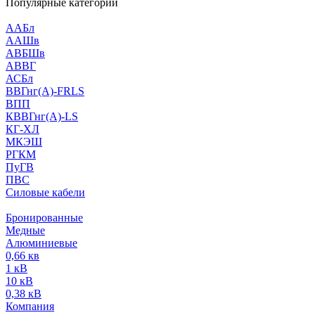
Популярные категории
ААБл
ААШв
АВБШв
АВВГ
АСБл
ВВГнг(А)-FRLS
ВПП
КВВГнг(А)-LS
КГ-ХЛ
МКЭШ
РГКМ
ПуГВ
ПВС
Силовые кабели
Бронированные
Медные
Алюминиевые
0,66 кв
1 кВ
10 кВ
0,38 кВ
Компания