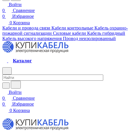
Войти
0
Сравнение
0
Избранное
0
Корзина
Кабели и провода связи
Кабели контрольные
Кабель охранно-
пожарной сигнализации
Силовые кабели
Кабель гибридный
Кабель высокого напряжения
Провод неизолированный
Каталог
Войти
0
Сравнение
0
Избранное
0
Корзина