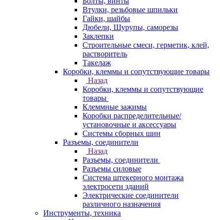
Болты, винты
Втулки, резьбовые шпильки
Гайки, шайбы
Дюбели, Шурупы, саморезы
Заклепки
Строительные смеси, герметик, клей,
растворитель
Такелаж
Коробки, клеммы и сопутствующие товары
Назад
Коробки, клеммы и сопутствующие
товары
Клеммные зажимы
Коробки распределительные/
установочные и аксессуары
Системы сборных шин
Разъемы, соединители
Назад
Разъемы, соединители
Разъемы силовые
Система штекерного монтажа
электросети зданий
Электрические соединители
различного назначения
Инструменты, техника