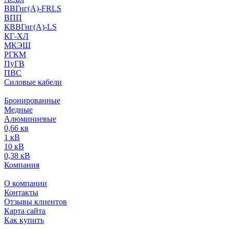
ВВГнг(А)-FRLS
ВПП
КВВГнг(А)-LS
КГ-ХЛ
МКЭШ
РГКМ
ПуГВ
ПВС
Силовые кабели
Бронированные
Медные
Алюминиевые
0,66 кв
1 кВ
10 кВ
0,38 кВ
Компания
О компании
Контакты
Отзывы клиентов
Карта сайта
Как купить