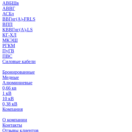
АВБШв
АВВГ
АСБл
ВВГнг(А)-FRLS
ВПП
КВВГнг(А)-LS
КГ-ХЛ
МКЭШ
РГКМ
ПуГВ
ПВС
Силовые кабели
Бронированные
Медные
Алюминиевые
0,66 кв
1 кВ
10 кВ
0,38 кВ
Компания
О компании
Контакты
Отзывы клиентов