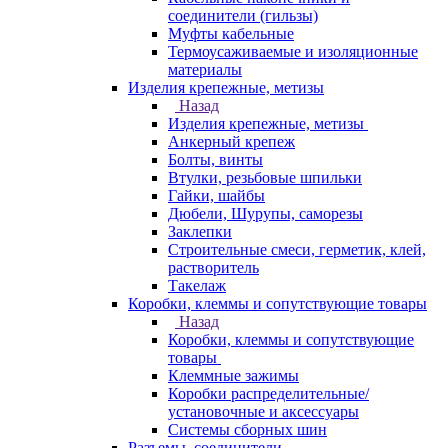
соединители (гильзы)
Муфты кабельные
Термоусаживаемые и изоляционные
материалы
Изделия крепежные, метизы
Назад
Изделия крепежные, метизы
Анкерный крепеж
Болты, винты
Втулки, резьбовые шпильки
Гайки, шайбы
Дюбели, Шурупы, саморезы
Заклепки
Строительные смеси, герметик, клей,
растворитель
Такелаж
Коробки, клеммы и сопутствующие товары
Назад
Коробки, клеммы и сопутствующие
товары
Клеммные зажимы
Коробки распределительные/
установочные и аксессуары
Системы сборных шин
Разъемы, соединители