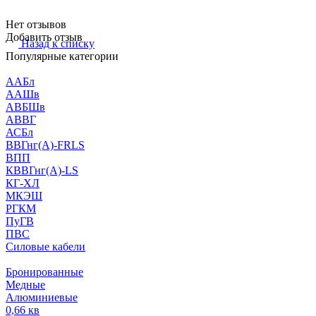
Нет отзывов
Добавить отзыв
Назад к списку
Популярные категории
ААБл
ААШв
АВБШв
АВВГ
АСБл
ВВГнг(А)-FRLS
ВПП
КВВГнг(А)-LS
КГ-ХЛ
МКЭШ
РГКМ
ПуГВ
ПВС
Силовые кабели
Бронированные
Медные
Алюминиевые
0,66 кв