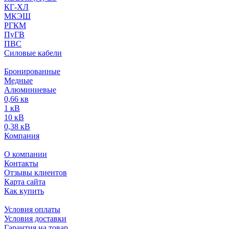
КГ-ХЛ
МКЭШ
РГКМ
ПуГВ
ПВС
Силовые кабели
Бронированные
Медные
Алюминиевые
0,66 кв
1 кВ
10 кВ
0,38 кВ
Компания
О компании
Контакты
Отзывы клиентов
Карта сайта
Как купить
Условия оплаты
Условия доставки
Гарантия на товар