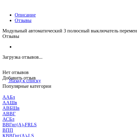
Описание
Отзывы
Модульный автоматический 3 полюсный выключатель переменн
Отзывы
Загрузка отзывов...
Нет отзывов
Добавить отзыв
Назад к списку
Популярные категории
ААБл
ААШв
АВБШв
АВВГ
АСБл
ВВГнг(А)-FRLS
ВПП
КВВГнг(А)-LS