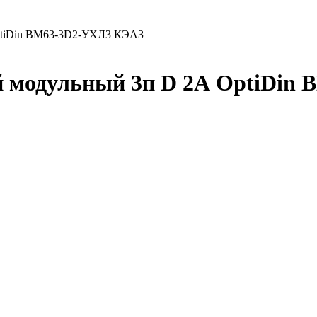
OptiDin BM63-3D2-УХЛ3 КЭАЗ
 модульный 3п D 2А OptiDin 