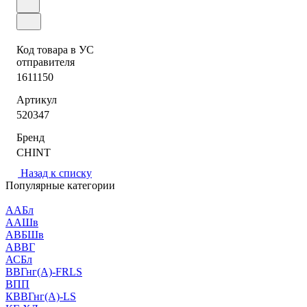
Код товара в УС
отправителя
1611150
Артикул
520347
Бренд
CHINT
Назад к списку
Популярные категории
ААБл
ААШв
АВБШв
АВВГ
АСБл
ВВГнг(А)-FRLS
ВПП
КВВГнг(А)-LS