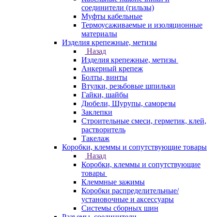
соединители (гильзы)
Муфты кабельные
Термоусаживаемые и изоляционные
материалы
Изделия крепежные, метизы
Назад
Изделия крепежные, метизы
Анкерный крепеж
Болты, винты
Втулки, резьбовые шпильки
Гайки, шайбы
Дюбели, Шурупы, саморезы
Заклепки
Строительные смеси, герметик, клей,
растворитель
Такелаж
Коробки, клеммы и сопутствующие товары
Назад
Коробки, клеммы и сопутствующие
товары
Клеммные зажимы
Коробки распределительные/
установочные и аксессуары
Системы сборных шин
Разъемы, соединители