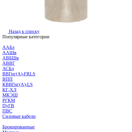
Назад к списку
Популярные категории
ААБл
ААШв
АВБШв
АВВГ
АСБл
ВВГнг(А)-FRLS
ВПП
КВВГнг(А)-LS
КГ-ХЛ
МКЭШ
РГКМ
ПуГВ
ПВС
Силовые кабели
Бронированные