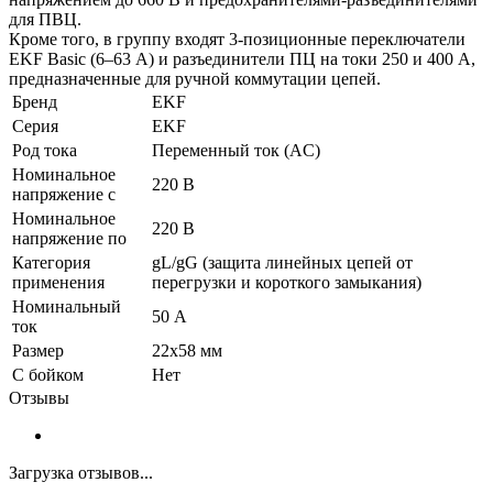
для ПВЦ.
Кроме того, в группу входят 3-позиционные переключатели
EKF Basic (6–63 А) и разъединители ПЦ на токи 250 и 400 А,
предназначенные для ручной коммутации цепей.
Бренд
EKF
Серия
EKF
Род тока
Переменный ток (AC)
Номинальное
220 В
напряжение с
Номинальное
220 В
напряжение по
Категория
gL/gG (защита линейных цепей от
применения
перегрузки и короткого замыкания)
Номинальный
50 А
ток
Размер
22х58 мм
С бойком
Нет
Отзывы
Загрузка отзывов...