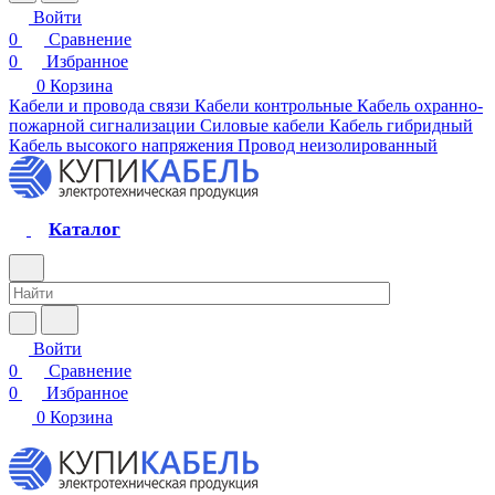
Войти
0
Сравнение
0
Избранное
0
Корзина
Кабели и провода связи
Кабели контрольные
Кабель охранно-
пожарной сигнализации
Силовые кабели
Кабель гибридный
Кабель высокого напряжения
Провод неизолированный
Каталог
Войти
0
Сравнение
0
Избранное
0
Корзина