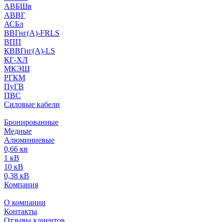
АВБШв
АВВГ
АСБл
ВВГнг(А)-FRLS
ВПП
КВВГнг(А)-LS
КГ-ХЛ
МКЭШ
РГКМ
ПуГВ
ПВС
Силовые кабели
Бронированные
Медные
Алюминиевые
0,66 кв
1 кВ
10 кВ
0,38 кВ
Компания
О компании
Контакты
Отзывы клиентов