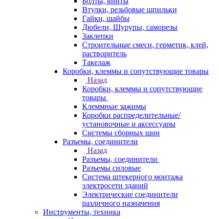
Болты, винты
Втулки, резьбовые шпильки
Гайки, шайбы
Дюбели, Шурупы, саморезы
Заклепки
Строительные смеси, герметик, клей,
растворитель
Такелаж
Коробки, клеммы и сопутствующие товары
Назад
Коробки, клеммы и сопутствующие
товары
Клеммные зажимы
Коробки распределительные/
установочные и аксессуары
Системы сборных шин
Разъемы, соединители
Назад
Разъемы, соединители
Разъемы силовые
Система штекерного монтажа
электросети зданий
Электрические соединители
различного назначения
Инструменты, техника