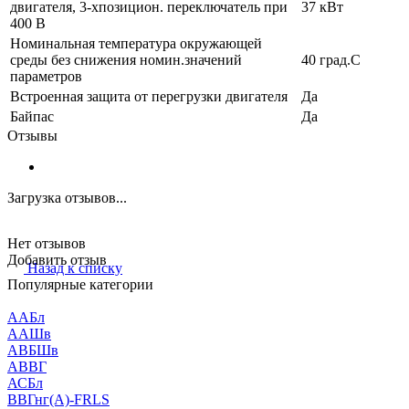
двигателя, 3-хпозицион. переключатель при
37 кВт
400 В
Номинальная температура окружающей
среды без снижения номин.значений
40 град.C
параметров
Встроенная защита от перегрузки двигателя
Да
Байпас
Да
Отзывы
Загрузка отзывов...
Нет отзывов
Добавить отзыв
Назад к списку
Популярные категории
ААБл
ААШв
АВБШв
АВВГ
АСБл
ВВГнг(А)-FRLS