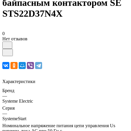
байпасным контактором SE
STS22D37N4X
0
Нет отзывов
Характеристики
Бренд
—
Systeme Electric
Серия
—
SystemeStart
Номинальное напряжение питания цепи управления Us
перемен. тока АС при 50 Гц с