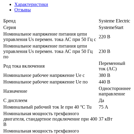
Характеристики
Отзывы
Бренд
Systeme Electric
Серия
SystemeStart
Номинальное напряжение питания цепи
220 В
управления Us перемен. тока АС при 50 Гц с
Номинальное напряжение питания цепи
управления Us перемен. тока АС при 50 Гц
230 В
по
Переменный
Род тока включения
ток (AC)
Номинальное рабочее напряжение Ue с
380 В
Номинальное рабочее напряжение Ue по
440 В
Одностороннее
Назначение
направление
С дисплеем
Да
Номинальный рабочий ток Ie при 40 °C Tu
75 А
Номинальная мощность трехфазного
двигателя, стандартное подключение при 400
37 кВт
В
Номинальная мощность трехфазного