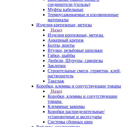
соединители (гильзы)
Муфты кабельные
Термоусаживаемые и изоляционные
материалы
Изделия крепежные, метизы
Назад
Изделия крепежные, метизы
Анкерный крепеж
Болты, винты
Втулки, резьбовые шпильки
Гайки, шайбы
Дюбели, Шурупы, саморезы
Заклепки
Строительные смеси, герметик, клей,
растворитель
Такелаж
Коробки, клеммы и сопутствующие товары
Назад
Коробки, клеммы и сопутствующие
товары
Клеммные зажимы
Коробки распределительные/
установочные и аксессуары
Системы сборных шин
Разъемы, соединители