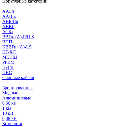
Популярные категории
ААБл
ААШв
АВБШв
АВВГ
АСБл
ВВГнг(А)-FRLS
ВПП
КВВГнг(А)-LS
КГ-ХЛ
МКЭШ
РГКМ
ПуГВ
ПВС
Силовые кабели
Бронированные
Медные
Алюминиевые
0,66 кв
1 кВ
10 кВ
0,38 кВ
Компания