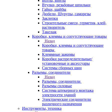
Болты, винты
Втулки, резьбовые шпильки
Гайки, шайбы
Дюбели, Шурупы, саморезы
Заклепки
Строительные смеси, герметик, клей,
растворитель
Такелаж
Коробки, клеммы и сопутствующие товары
Назад
Коробки, клеммы и сопутствующие
товары
Клеммные зажимы
Коробки распределительные/
установочные и аксессуары
Системы сборных шин
Разъемы, соединители
Назад
Разъемы, соединители
Разъемы силовые
Система штекерного монтажа
электросети зданий
Электрические соединители
различного назначения
Инструменты, техника