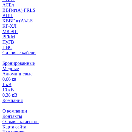
АСБл
ВВГнг(А)-FRLS
ВПП
КВВГнг(А)-LS
КГ-ХЛ
МКЭШ
РГКМ
ПуГВ
ПВС
Силовые кабели
Бронированные
Медные
Алюминиевые
0,66 кв
1 кВ
10 кВ
0,38 кВ
Компания
О компании
Контакты
Отзывы клиентов
Карта сайта