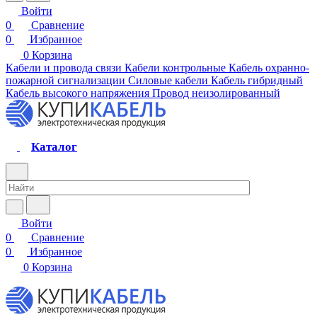
Войти
0
Сравнение
0
Избранное
0
Корзина
Кабели и провода связи
Кабели контрольные
Кабель охранно-
пожарной сигнализации
Силовые кабели
Кабель гибридный
Кабель высокого напряжения
Провод неизолированный
Каталог
Войти
0
Сравнение
0
Избранное
0
Корзина