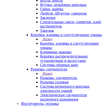
Болты, винты
Втулки, резьбовые шпильки
Гайки, шайбы
Дюбели, Шурупы, саморезы
Заклепки
Строительные смеси, герметик, клей,
растворитель
Такелаж
Коробки, клеммы и сопутствующие товары
Назад
Коробки, клеммы и сопутствующие
товары
Клеммные зажимы
Коробки распределительные/
установочные и аксессуары
Системы сборных шин
Разъемы, соединители
Назад
Разъемы, соединители
Разъемы силовые
Система штекерного монтажа
электросети зданий
Электрические соединители
различного назначения
Инструменты, техника