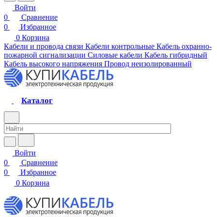
Войти
0
Сравнение
0
Избранное
0
Корзина
Кабели и провода связи
Кабели контрольные
Кабель охранно-
пожарной сигнализации
Силовые кабели
Кабель гибридный
Кабель высокого напряжения
Провод неизолированный
Каталог
Войти
0
Сравнение
0
Избранное
0
Корзина