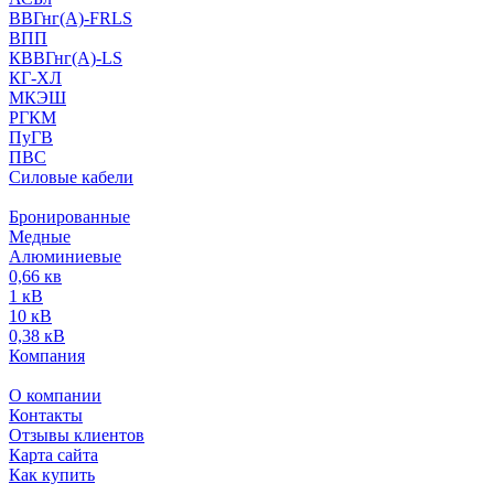
ВВГнг(А)-FRLS
ВПП
КВВГнг(А)-LS
КГ-ХЛ
МКЭШ
РГКМ
ПуГВ
ПВС
Силовые кабели
Бронированные
Медные
Алюминиевые
0,66 кв
1 кВ
10 кВ
0,38 кВ
Компания
О компании
Контакты
Отзывы клиентов
Карта сайта
Как купить