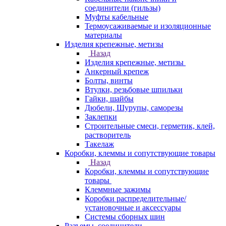
соединители (гильзы)
Муфты кабельные
Термоусаживаемые и изоляционные
материалы
Изделия крепежные, метизы
Назад
Изделия крепежные, метизы
Анкерный крепеж
Болты, винты
Втулки, резьбовые шпильки
Гайки, шайбы
Дюбели, Шурупы, саморезы
Заклепки
Строительные смеси, герметик, клей,
растворитель
Такелаж
Коробки, клеммы и сопутствующие товары
Назад
Коробки, клеммы и сопутствующие
товары
Клеммные зажимы
Коробки распределительные/
установочные и аксессуары
Системы сборных шин
Разъемы, соединители