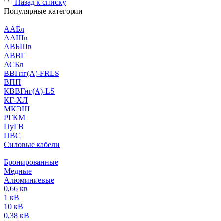
Назад к списку
Популярные категории
ААБл
ААШв
АВБШв
АВВГ
АСБл
ВВГнг(А)-FRLS
ВПП
КВВГнг(А)-LS
КГ-ХЛ
МКЭШ
РГКМ
ПуГВ
ПВС
Силовые кабели
Бронированные
Медные
Алюминиевые
0,66 кв
1 кВ
10 кВ
0,38 кВ