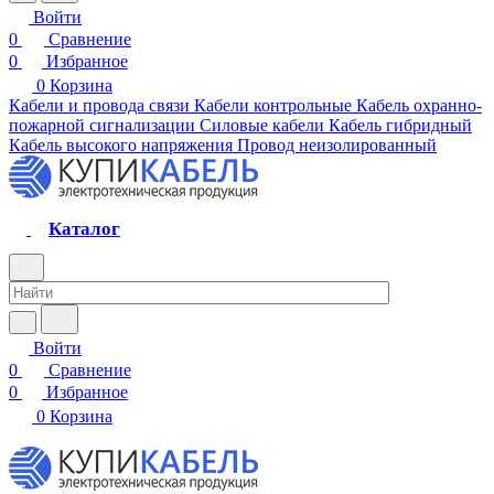
Войти
0
Сравнение
0
Избранное
0
Корзина
Кабели и провода связи
Кабели контрольные
Кабель охранно-
пожарной сигнализации
Силовые кабели
Кабель гибридный
Кабель высокого напряжения
Провод неизолированный
Каталог
Войти
0
Сравнение
0
Избранное
0
Корзина