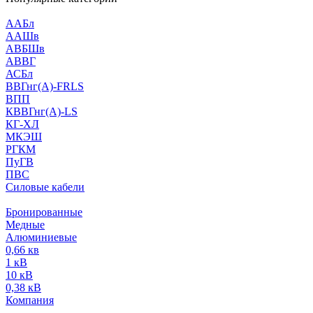
ААБл
ААШв
АВБШв
АВВГ
АСБл
ВВГнг(А)-FRLS
ВПП
КВВГнг(А)-LS
КГ-ХЛ
МКЭШ
РГКМ
ПуГВ
ПВС
Силовые кабели
Бронированные
Медные
Алюминиевые
0,66 кв
1 кВ
10 кВ
0,38 кВ
Компания