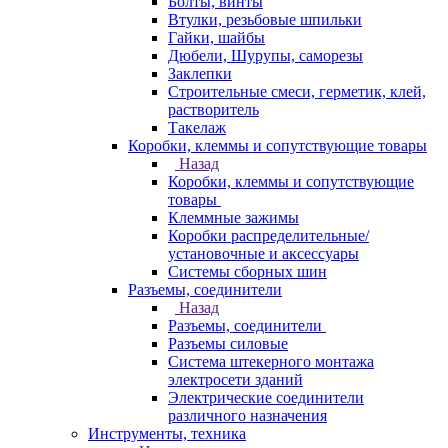
Болты, винты
Втулки, резьбовые шпильки
Гайки, шайбы
Дюбели, Шурупы, саморезы
Заклепки
Строительные смеси, герметик, клей,
растворитель
Такелаж
Коробки, клеммы и сопутствующие товары
Назад
Коробки, клеммы и сопутствующие
товары
Клеммные зажимы
Коробки распределительные/
установочные и аксессуары
Системы сборных шин
Разъемы, соединители
Назад
Разъемы, соединители
Разъемы силовые
Система штекерного монтажа
электросети зданий
Электрические соединители
различного назначения
Инструменты, техника