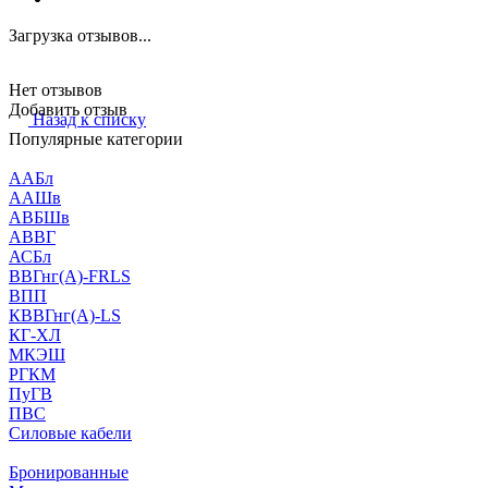
Загрузка отзывов...
Нет отзывов
Добавить отзыв
Назад к списку
Популярные категории
ААБл
ААШв
АВБШв
АВВГ
АСБл
ВВГнг(А)-FRLS
ВПП
КВВГнг(А)-LS
КГ-ХЛ
МКЭШ
РГКМ
ПуГВ
ПВС
Силовые кабели
Бронированные